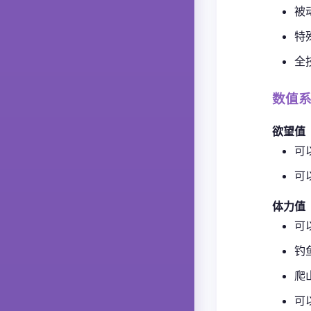
被
特
全
数值
欲望值
可
可
体力值
可
钓
爬
可