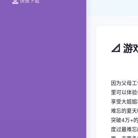
快速下载
📐 
因为父母工
里可以体验
享受大姐姐
难忘的夏天
突破4万+
度过最难忘