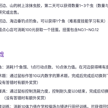
河边、山的树上涂抹虫胶，第二天可以获得数量1~3个虫（数量
研究或出售。
河边、海边垂钓点钓鱼，可以获得1个鱼（难易度技能学习有关）
粗点心店可消耗100元获取一个扭蛋。扭蛋包含NO.1~NO.12
戏
鱼：消耗1个鱼饵、1点行动点数、10点体力值。在河边获得稀有度
术题：通过鼠标作答10以内数字的算术题，完成后完成后切换到
没有答错时有额外奖赏）
餐具：通过鼠标控制洗碗力度，控制耐久度以0结束，完成后切
。（没有答错时有额外奖赏）
育训练：消耗10体力值在学校操场与镜进行田径训练。可获得回