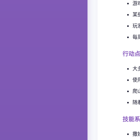
游
某
玩
每
行动
大
使
爬
随
技能
撒