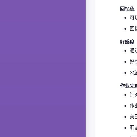
回忆值
可
回
好感度
通
好
3
作业完
针
作
美
莉