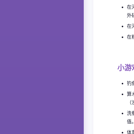
在
外
在
在
小游
钓
算
（
洗
值
体