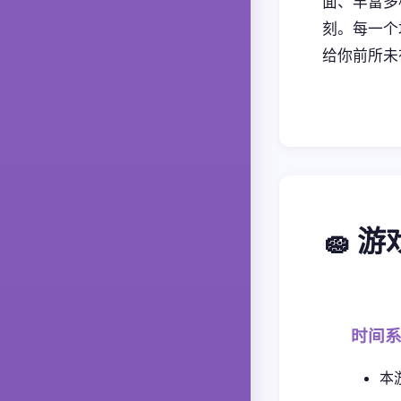
面、丰富多
刻。每一个
给你前所未
🧽 
时间
本