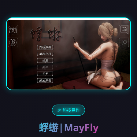
🎉 科技巨作
蜉蝣|MayFly