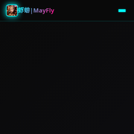
蜉蝣|MayFly