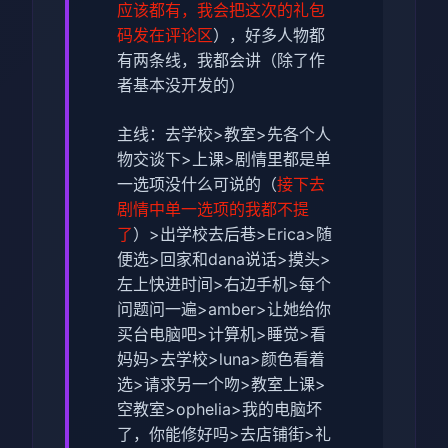
应该都有，我会把这次的礼包
码发在评论区
），好多人物都
有两条线，我都会讲（除了作
者基本没开发的）
主线：去学校>教室>先各个人
物交谈下>上课>剧情里都是单
一选项没什么可说的（
接下去
剧情中单一选项的我都不提
了
）>出学校去后巷>Erica>随
便选>回家和dana说话>摸头>
左上快进时间>右边手机>每个
问题问一遍>amber>让她给你
买台电脑吧>计算机>睡觉>看
妈妈>去学校>luna>颜色看着
选>请求另一个吻>教室上课>
空教室>ophelia>我的电脑坏
了，你能修好吗>去店铺街>礼