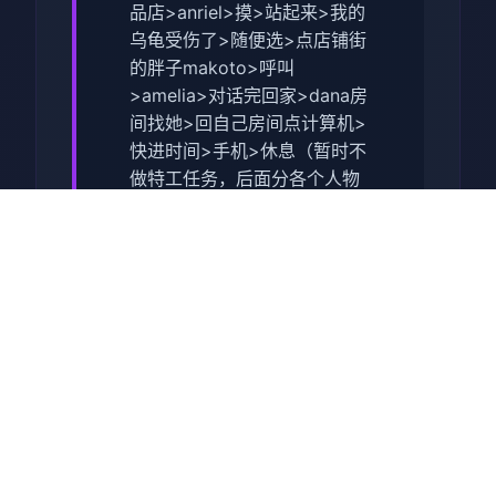
品店>anriel>摸>站起来>我的
乌龟受伤了>随便选>点店铺街
的胖子makoto>呼叫
>amelia>对话完回家>dana房
间找她>回自己房间点计算机>
快进时间>手机>休息（暂时不
做特工任务，后面分各个人物
去做攻略,而因为50刀的礼包码
里有特工的藏身处，所以休息
能各资源加10）>快进时间
>dana房间>想办法开门>厨房
>dana房间>开门>选第三个>
睡觉>妈妈能给我钱吗（赚钱
的方法有很多，搞卫生，去医
院卖蝌蚪，校长办公室，找老
师，礼品店整理娃娃，卖战利
品给胖子等）>回自己房间>计
算机>看邮件（这个爸爸真是