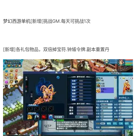
梦幻西游单机
[新增[挑战GM.每天可挑战1次
[新增]各礼包物品，双倍掉宝符.钟馗令牌.副本重置丹