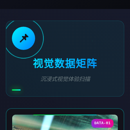
📌
视觉数据矩阵
沉浸式视觉体验扫描
DATA-01