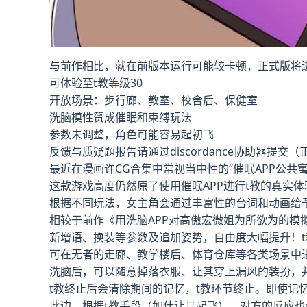
与前作相比，就在前版本运行可能较卡顿，正式版将
可体验至t教等级30
开放场景：步行廊、教室、校舍后、保健室
洗脑模性赞成催眠和束缚玩法
参数未调整，角色可能容易起初飞
反馈与质疑题报告请通过discordance协助器提交
最近在漫画许CG合集中常视当中性的“催眠APP公共
这款游戏高度仍然原了使用催眠APP进行t教的真实
根据不同玩法，女主角会通过丰富性的台词和动画给
相较于前作《用洗脑APP对高傲宏微姐为所欲为的模
新增语、换装等参数及追加姿势，自由度大幅提升！t
可在无者的走廊、教学楼后、体育仓库等各类场景中
洗脑后，可以随意掉落衣服、让其穿上漏风的装扮，
t教终止后会清除期间的记忆，t教环节终止。即使记
此边，根据t教手段（如什让其起飞），对方的反应也