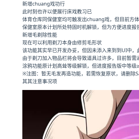
新增chuang戏功行
此时刻也许以便展行床戏教习已
体育仓库同保健室均可触发出chuang戏，但目前方
保健室原本计划所处特固时机解锁，但为方便进度报告
新增毛剃除性能
现在可以利用剃刀本身由修剪毛形状
该功能其实早已开发办妥，但因未添入来到到UI中，
由于剃刀加入物品栏将会导致道具过许多，目前暂需
涂鸦功能原计划高耸等级解锁，但进度报告版中等级≥
※注图
：暂无毛发再造功能，若需恢复原状，请删除Sav
其其注意事况项