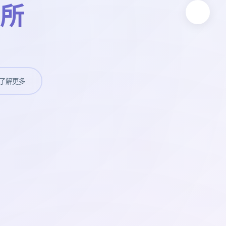
所
了解更多