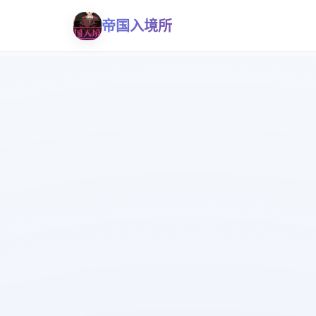
帝国入境所