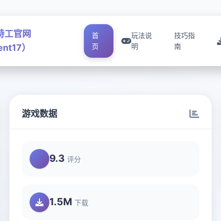
号特工官网
首
玩法说
技巧指
页
明
南
ent17）
游戏数据
9.3
评分
1.5M
下载