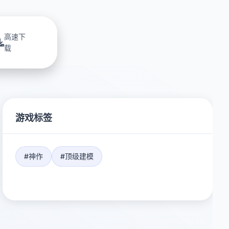
高速下
载
游戏标签
#神作
#顶级建模