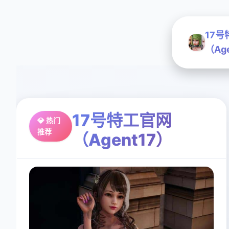
17
（Ag
17号特工官网
💎 热门
推荐
（Agent17）