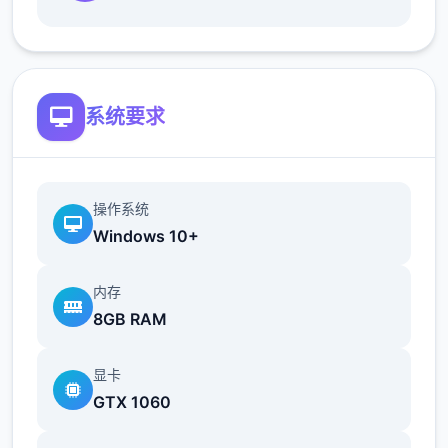
最近在漫画或CG合集中常见的“催眠APP公
寓”，难道你不想试试看吗…
这款游戏高度还原了使用催眠APP进行t教的真
系统要求
实体验，是一款沉浸式模拟游戏！并非固定流
程的被动观赏，而是让你化身主角，随心所欲
地t教女孩！
操作系统
根据不同玩法，女主角会通过丰富的台词和动
Windows 10+
画给予多样反馈
内存
相较于前作《用洗脑APP对高傲大小姐为所欲
8GB RAM
为的模拟游戏》，本作全面升级！
新增语、换装等系统及追加姿势，自由度大幅
显卡
提升！t教系统
GTX 1060
可在无人的走廊、教学楼后、体育仓库等各种