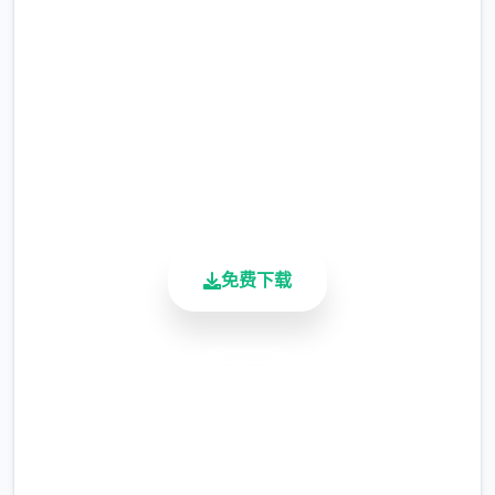
完整版游戏，免费体验
涂鸦功能原计划高等级解锁，但进度报告版中
等级≥20即可使用
2.3M+
总下载量
※注意
：暂无毛发再生功能，若需恢复原状，
4.9/5
请删除SavedImage文件夹
用户评分
900K+
其他注意事项
活跃用户
免费下载
安全下载
与前作相比，当前版本运行可能较卡顿，正式
高速安装
版将进行优化
完全免费
可体验至t教等级30