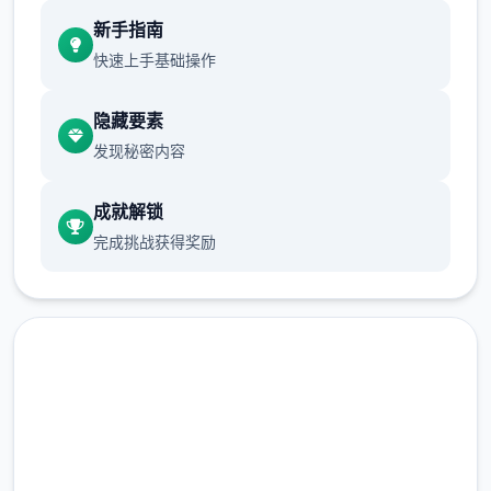
现在可以进行床戏教学了
新手指南
快速上手基础操作
体育仓库和保健室均可触发chuang戏，但目
隐藏要素
前体育仓库尚未实装
发现秘密内容
保健室原本计划在特定时机解锁，但为方便进
度报告版体验，现调整为角色等级≥10时开放
成就解锁
完成挑战获得奖励
新增毛剃除功能
现在可以用剃刀自由修剪毛形状
该功能其实早已开发完成，但因未添加到UI
中，此前无法在正式游戏中使用。
由于剃刀加入物品栏会导致道具过多，目前暂
直接下载 催眠app|中文官网
需通过涂鸦功能面板使用（未来可能调整）