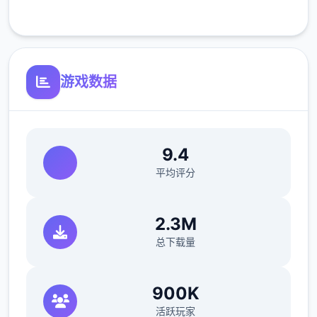
客服支持
游戏数据
9.4
开放场景：走廊、教室、校舍后、保健室
平均评分
洗脑模式支持催眠和束缚玩法
2.3M
参数未调整，角色可能容易起飞
总下载量
反馈与问题报告请通过Discord服务器提交
（正式版发布前仅限支援者访问,自由度
900K
MAX！
活跃玩家