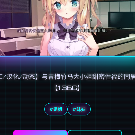
C/汉化/动态】与青梅竹马大小姐甜密性福的同
【1.36G】
#姐姐
#妹妹