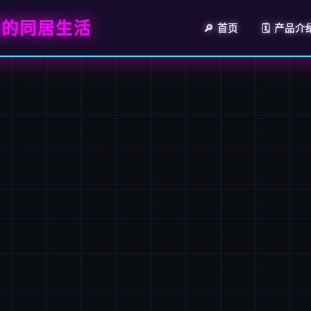
福的同居生活
🔎 首页
🗓️ 产品介