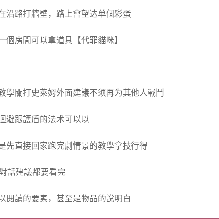
在沿路打牆壁，路上會望达单個彩蛋
一個房間可以拿道具【代罪貓咪】
教學關打史萊姆外面建議不须再为其他人戰鬥
迴避跟護盾的法术可以以
是先直接回家跑完劇情景的教學拿技行得
的對話建議都要看完
以閱讀的要素，甚至是物品的說明白