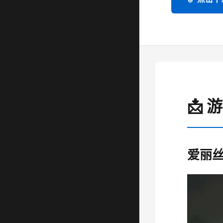
📩 
爱丽