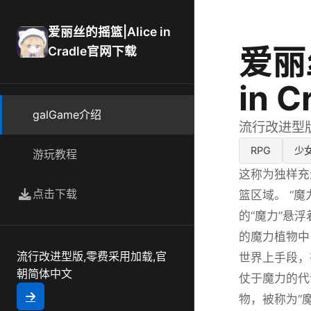
爱丽丝的摇篮|Alice in
爱丽
Cradle官网下载
in 
galGame介绍
流行改进型
RPG
少
游玩教程
这称为独样充
点击下载
篮区域。 “
的“魔力”悬
的魔力植物中
流行改进型版,零费采用加载,官
世界上手段，
朝简体中文
仗于魔力的代
物，被称为“