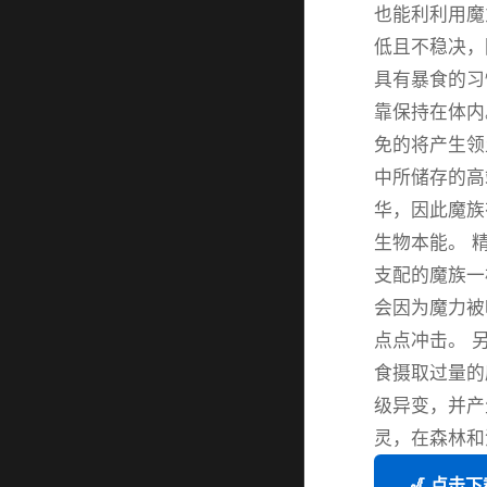
也能利利用魔
低且不稳决，
具有暴食的习
靠保持在体内
免的将产生领
中所储存的高
华，因此魔族
生物本能。 
支配的魔族一
会因为魔力被
点点冲击。 
食摄取过量的
级异变，并产
灵，在森林和
🎷 点击下