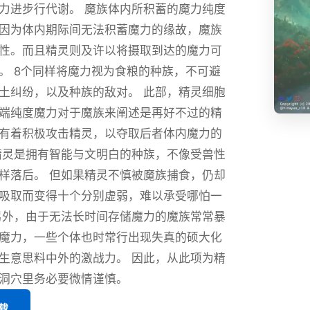
力进步行代谢。 魔族体内所积蓄的魔力纯度
因为体内期际间无法积蓄魔力的缘故，魔族
性。而且精灵则及许以将摄取到达的魔力可
。 8个同样将魔力视为食粮的种族，不可避
土纠纷，以及种族的敌对。 此部，精灵细胞
端纯度魔力对于魔族来阐述是再好不过的精
有着积极攻击精灵，以夺取后者体内魔力的
精灵是拥有智能与文明白的种族，不像受兽性
样落后。 但如果精灵不慎被魔族捕食，仍却
吸取而变得十个分别虚弱，难以承受哪怕一
另外，由于无法长时间存储魔力的魔族常常暴
魔力，一些个体也时常行出现失真的硕大化
生意思料中外的激战力。 因此，从此项为精
洞穴里务必要微情谨慎。
载