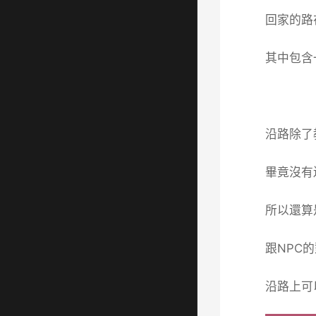
回家的路
其中包含
沿路除了
畢竟沒有
所以還算
跟NPC
沿路上可