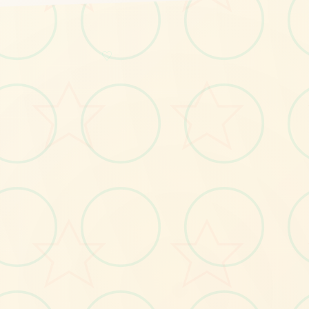
♡
🩹
No.1