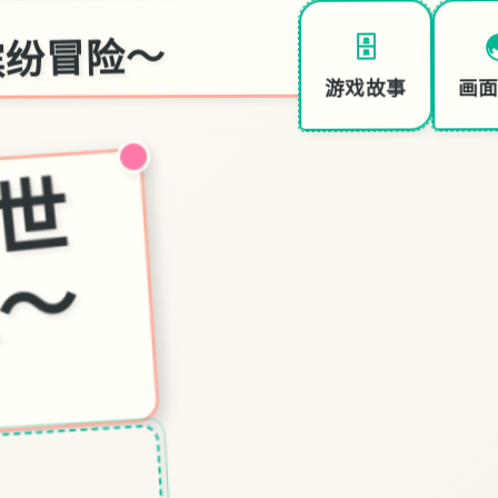
缤纷冒险～
🗄️
画
游戏故事
妹
相
随
～
黑
白
世
界
的
缤
纷
冒
险
～
装