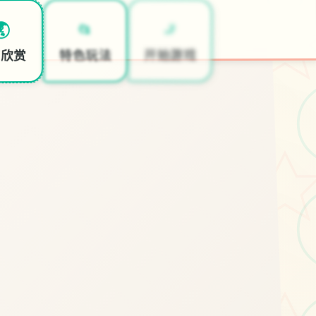
🚬
📂
🌏
开始游戏
特色玩法
面欣赏