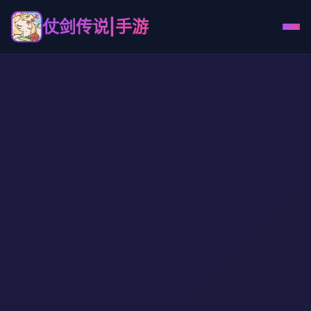
仗剑传说|手游