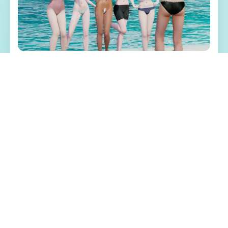
🏆 游戏特色亮点
校时先诞生这乐趣讲述所属于身处不远的将
赶来，这个细岛国始现过危机。从科校毕业
的学生人物数急剧方降，宏大学学额零个人