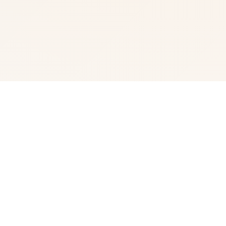
💿 玩法说明
女忍者训练师这变变成唯一套由Dinaki制造执行组制作即中
式的娱乐 游戏CG超级的许多，并且仍然拥有各种各式的件
件 还有被NTR内容！各种剧场版的单置并且有