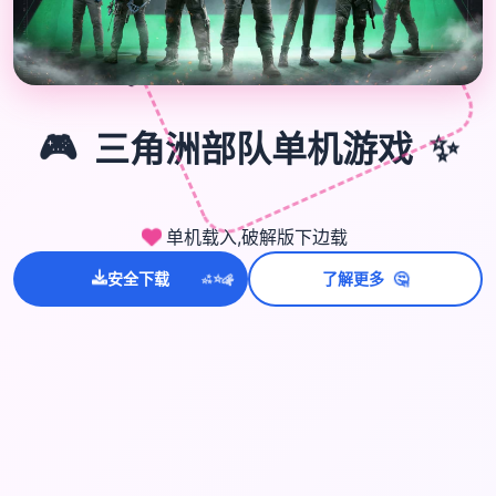

🎮
🎮
三角洲部队单机游戏
✨
单机载入,破解版下边载
💫
🤔
安全下载
了解更多
✨
⭐