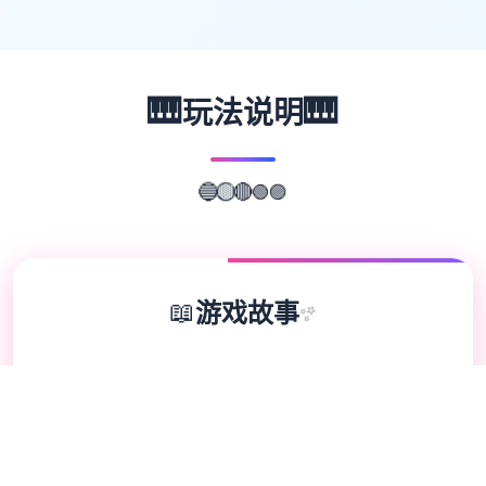
🎹
🎹
玩法说明
🟢
🔴
🟣
🔵
🟡
📖
游戏故事
✨
《海量个角洲特种块队》（英语：Delta
thrust，香港与台湾译执行“三角洲部队”）变
达成1个第四个人称射击乐趣，由NovaLogic
开启发初和由版，1998年位子于Microsoft