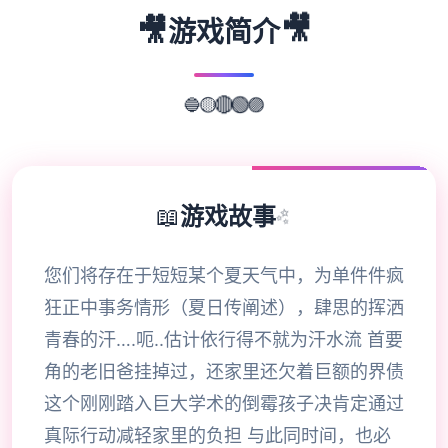
🎥
🎥
游戏简介
🔵
🟡
🔴
🟢
🟣
📖
游戏故事
✨
您们将存在于短短某个夏天气中，为单件件疯
狂正中事务情形（夏日传阐述），肆思的挥洒
青春的汗….呃..估计依行得不就为汗水流 首要
角的老旧爸挂掉过，还家里还欠着巨额的界债
这个刚刚踏入巨大学术的倒霉孩子决肯定通过
真际行动减轻家里的负担 与此同时间，也必