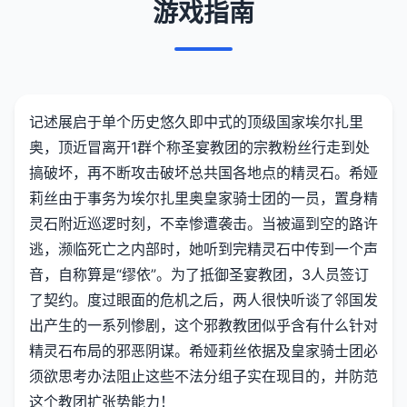
游戏指南
记述展启于单个历史悠久即中式的顶级国家埃尔扎里
奥，顶近冒离开1群个称圣宴教团的宗教粉丝行走到处
搞破坏，再不断攻击破坏总共国各地点的精灵石。希娅
莉丝由于事务为埃尔扎里奥皇家骑士团的一员，置身精
灵石附近巡逻时刻，不幸惨遭袭击。当被逼到空的路许
逃，濒临死亡之内部时，她听到完精灵石中传到一个声
音，自称算是“缪依”。为了抵御圣宴教团，3人员签订
了契约。度过眼面的危机之后，两人很快听谈了邻国发
出产生的一系列惨剧，这个邪教教团似乎含有什么针对
精灵石布局的邪恶阴谋。希娅莉丝依据及皇家骑士团必
须欲思考办法阻止这些不法分组子实在现目的，并防范
这个教团扩张势能力！