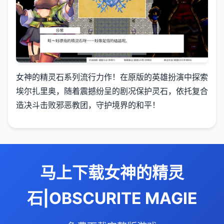
女神的精灵石系列流行力作！在原版的英雄扮演中探索
埃尔扎里奥，随着震撼纷呈的剧况保护灵石，依托复合
造决斗击败邪恶教团，守护境界的和平！
马上下载女神的精灵
石|OBSCURITE MAGIE