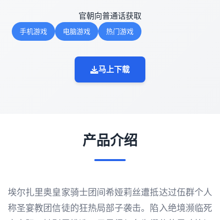
官朝向普通话获取
手机游戏
电脑游戏
热门游戏
马上下载
产品介绍
埃尔扎里奥皇家骑士团间希娅莉丝遭抵达过伍群个人
称圣宴教团信徒的狂热局部子袭击。陷入绝境濒临死