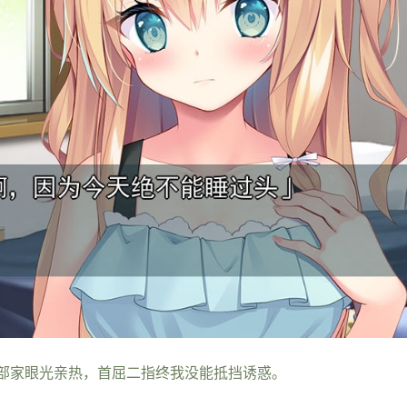
部家眼光亲热，首屈二指终我没能抵挡诱惑。