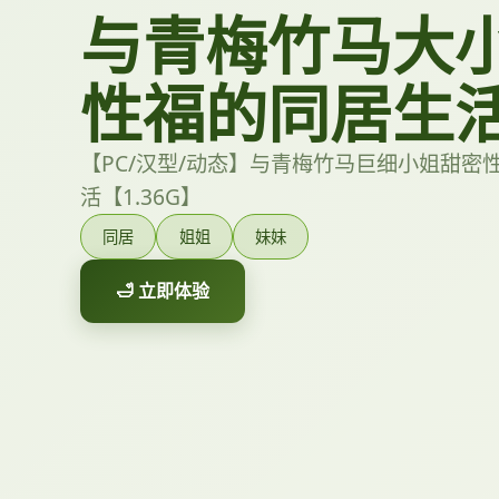
与青梅竹马大
性福的同居生
【PC/汉型/动态】与青梅竹马巨细小姐甜密
活【1.36G】
同居
姐姐
妹妹
🛁 立即体验