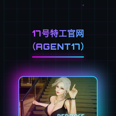
17号特工官网
（AGENT17）