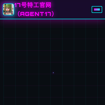
17号特工官网
（AGENT17）