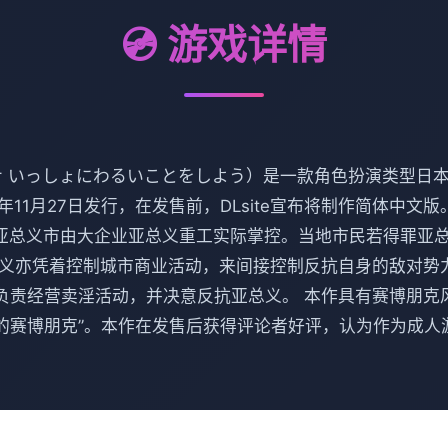
💿 游戏详情
 いっしょにわるいことをしよう）是一款角色扮演类型日本成人
20年11月27日发行，在发售前，DLsite宣布将制作简体中文
的舞台亚总义市由大企业亚总义重工实际掌控。当地市民若得罪亚
义亦凭着控制城市商业活动，来间接控制反抗自身的敌对势力
，负责经营卖淫活动，并决意反抗亚总义。 本作具有赛博朋
正的赛博朋克”。本作在发售后获得评论者好评，认为作为成