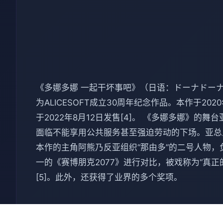
《多娜多娜 一起干坏事吧》（日语：ドーナドーナ
为ALICESOFT成立30周年纪念作品。本作于20
于2022年8月12日发售[4]。 《多娜多娜》
面临不能享用公共服务甚至强迫劳动的下场。亚总
本作的主角阿熊乃反亚组织“那由多”的二号人物
一的《赛博朋克2077》进行对比，被戏称为“真
[5]。此外，还获得了业界的多个奖项。